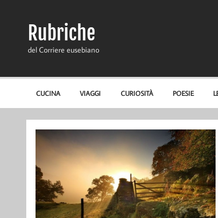
Skip
to
content
Rubriche
del Corriere eusebiano
CUCINA
VIAGGI
CURIOSITÀ
POESIE
L