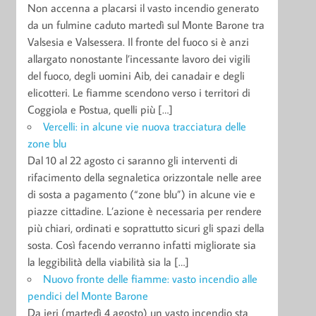
Non accenna a placarsi il vasto incendio generato
da un fulmine caduto martedì sul Monte Barone tra
Valsesia e Valsessera. Il fronte del fuoco si è anzi
allargato nonostante l’incessante lavoro dei vigili
del fuoco, degli uomini Aib, dei canadair e degli
elicotteri. Le fiamme scendono verso i territori di
Coggiola e Postua, quelli più […]
Vercelli: in alcune vie nuova tracciatura delle
zone blu
Dal 10 al 22 agosto ci saranno gli interventi di
rifacimento della segnaletica orizzontale nelle aree
di sosta a pagamento (“zone blu”) in alcune vie e
piazze cittadine. L’azione è necessaria per rendere
più chiari, ordinati e soprattutto sicuri gli spazi della
sosta. Così facendo verranno infatti migliorate sia
la leggibilità della viabilità sia la […]
Nuovo fronte delle fiamme: vasto incendio alle
pendici del Monte Barone
Da ieri (martedì 4 agosto) un vasto incendio sta