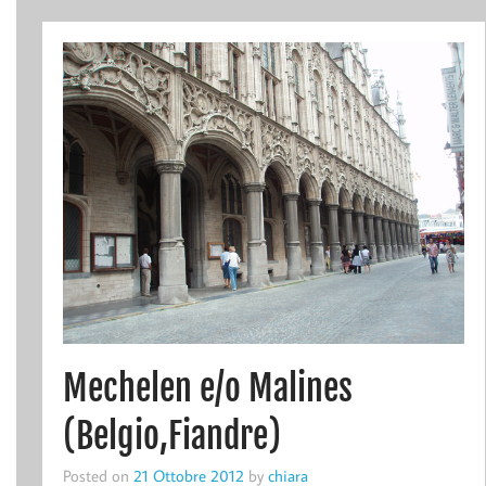
Mechelen e/o Malines
(Belgio,Fiandre)
Posted on
21 Ottobre 2012
by
chiara