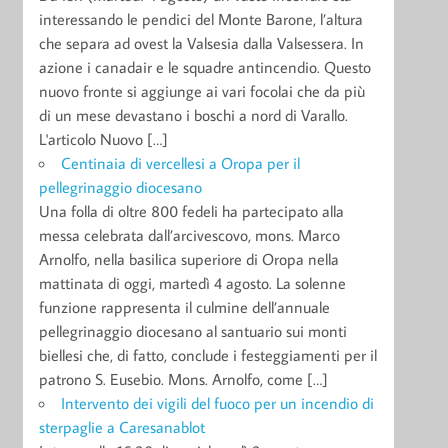
interessando le pendici del Monte Barone, l’altura
che separa ad ovest la Valsesia dalla Valsessera. In
azione i canadair e le squadre antincendio. Questo
nuovo fronte si aggiunge ai vari focolai che da più
di un mese devastano i boschi a nord di Varallo.
L'articolo Nuovo […]
Centinaia di vercellesi a Oropa per il
pellegrinaggio diocesano
Una folla di oltre 800 fedeli ha partecipato alla
messa celebrata dall’arcivescovo, mons. Marco
Arnolfo, nella basilica superiore di Oropa nella
mattinata di oggi, martedì 4 agosto. La solenne
funzione rappresenta il culmine dell’annuale
pellegrinaggio diocesano al santuario sui monti
biellesi che, di fatto, conclude i festeggiamenti per il
patrono S. Eusebio. Mons. Arnolfo, come […]
Intervento dei vigili del fuoco per un incendio di
sterpaglie a Caresanablot