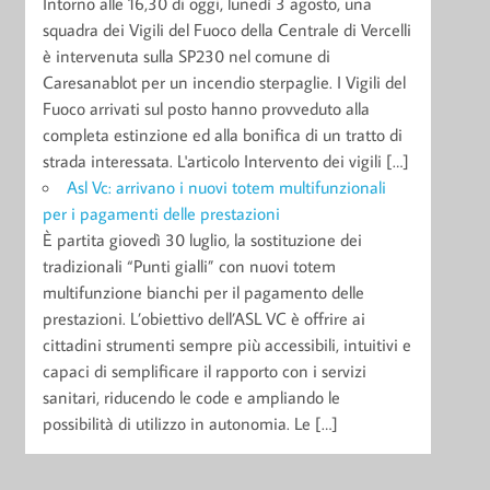
Intorno alle 16,30 di oggi, lunedì 3 agosto, una
squadra dei Vigili del Fuoco della Centrale di Vercelli
è intervenuta sulla SP230 nel comune di
Caresanablot per un incendio sterpaglie. I Vigili del
Fuoco arrivati sul posto hanno provveduto alla
completa estinzione ed alla bonifica di un tratto di
strada interessata. L'articolo Intervento dei vigili […]
Asl Vc: arrivano i nuovi totem multifunzionali
per i pagamenti delle prestazioni
È partita giovedì 30 luglio, la sostituzione dei
tradizionali “Punti gialli” con nuovi totem
multifunzione bianchi per il pagamento delle
prestazioni. L’obiettivo dell’ASL VC è offrire ai
cittadini strumenti sempre più accessibili, intuitivi e
capaci di semplificare il rapporto con i servizi
sanitari, riducendo le code e ampliando le
possibilità di utilizzo in autonomia. Le […]