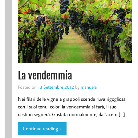
La vendemmia
Posted on
13 Settembre 2012
by
manuela
Nei filari delle vigne a grappoli scende l’uva rigogliosa
con i suoi tenui colori la vendemmia si farà, il suo
destino segnerà. Gustata normalmente, dall’aceto […]
Continue reading »