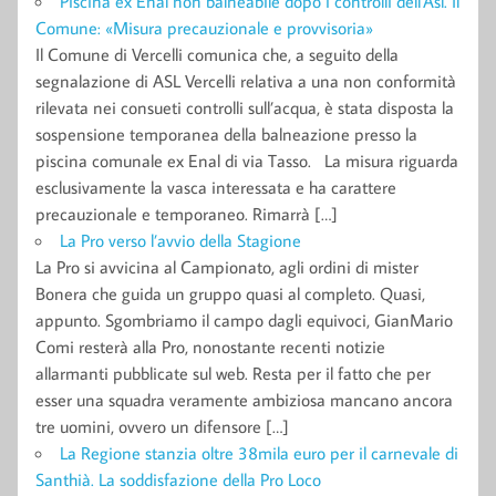
Piscina ex Enal non balneabile dopo i controlli dell’Asl. Il
Comune: «Misura precauzionale e provvisoria»
Il Comune di Vercelli comunica che, a seguito della
segnalazione di ASL Vercelli relativa a una non conformità
rilevata nei consueti controlli sull’acqua, è stata disposta la
sospensione temporanea della balneazione presso la
piscina comunale ex Enal di via Tasso. La misura riguarda
esclusivamente la vasca interessata e ha carattere
precauzionale e temporaneo. Rimarrà […]
La Pro verso l’avvio della Stagione
La Pro si avvicina al Campionato, agli ordini di mister
Bonera che guida un gruppo quasi al completo. Quasi,
appunto. Sgombriamo il campo dagli equivoci, GianMario
Comi resterà alla Pro, nonostante recenti notizie
allarmanti pubblicate sul web. Resta per il fatto che per
esser una squadra veramente ambiziosa mancano ancora
tre uomini, ovvero un difensore […]
La Regione stanzia oltre 38mila euro per il carnevale di
Santhià. La soddisfazione della Pro Loco