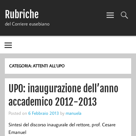
Skip
to
Rubriche
content
del Corriere eusebiano
CATEGORIA:
ATTENTI ALL’UPO
UPO: inaugurazione dell’anno
accademico 2012-2013
Posted on
6 Febbraio 2013
by
manuela
Sintesi del discorso inaugurale del rettore, prof. Cesare
Emanuel