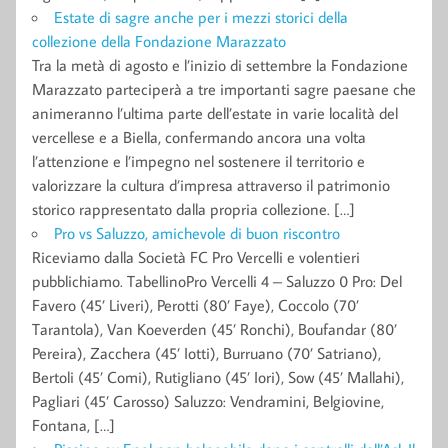
Estate di sagre anche per i mezzi storici della
collezione della Fondazione Marazzato
Tra la metà di agosto e l’inizio di settembre la Fondazione
Marazzato parteciperà a tre importanti sagre paesane che
animeranno l’ultima parte dell’estate in varie località del
vercellese e a Biella, confermando ancora una volta
l’attenzione e l’impegno nel sostenere il territorio e
valorizzare la cultura d’impresa attraverso il patrimonio
storico rappresentato dalla propria collezione. […]
Pro vs Saluzzo, amichevole di buon riscontro
Riceviamo dalla Società FC Pro Vercelli e volentieri
pubblichiamo. TabellinoPro Vercelli 4 – Saluzzo 0 Pro: Del
Favero (45’ Liveri), Perotti (80’ Faye), Coccolo (70’
Tarantola), Van Koeverden (45’ Ronchi), Boufandar (80’
Pereira), Zacchera (45’ Iotti), Burruano (70’ Satriano),
Bertoli (45’ Comi), Rutigliano (45’ Iori), Sow (45’ Mallahi),
Pagliari (45’ Carosso) Saluzzo: Vendramini, Belgiovine,
Fontana, […]