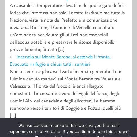
A causa delle temperature elevate e del prolungato deficit
idrico che interessa non solo il nostro territorio ma tutta la
Nazione, vista la nota del Prefetto e la comunicazione
inviata dal Gestore, il Comune di Vercelli ha adottato
un’ordinanza per ridurre gli utilizzi non essenziali
dell’acqua potabile e preservare le risorse disponibili. Il
provvedimento, firmato […]
Incendio sul Monte Barone: si estende il fronte.
Evacuato il rifugio e chiusi tutti i sentieri
Non accenna a placarsi il vasto incendio generato da un
fulmine caduto martedì sul Monte Barone tra Valsesia e
Valsessera. Il fronte del fuoco si è anzi allargato
nonostante l’incessante lavoro dei vigili del fuoco, degli
uomini Aib, dei canadair e degli elicotteri. Le fiamme
scendono verso i territori di Coggiola e Postua, quelli più
[…]
We use cookies to ensure that we give you the best
experience on our website. If you continue to use this site we
© 2011-2015 Giornale l'Eusebiano Soc. Coop. a r.l. Tutti i diritti