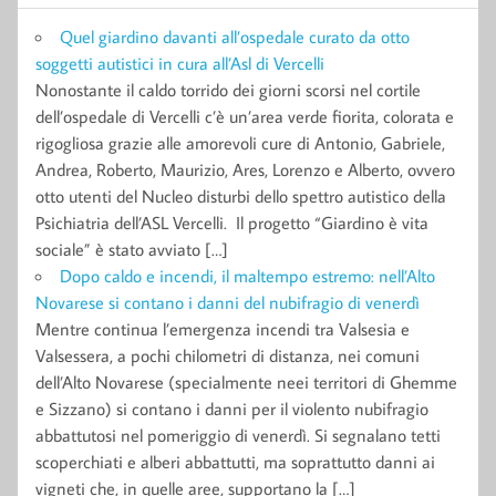
Quel giardino davanti all’ospedale curato da otto
soggetti autistici in cura all’Asl di Vercelli
Nonostante il caldo torrido dei giorni scorsi nel cortile
dell’ospedale di Vercelli c’è un’area verde fiorita, colorata e
rigogliosa grazie alle amorevoli cure di Antonio, Gabriele,
Andrea, Roberto, Maurizio, Ares, Lorenzo e Alberto, ovvero
otto utenti del Nucleo disturbi dello spettro autistico della
Psichiatria dell’ASL Vercelli. Il progetto “Giardino è vita
sociale” è stato avviato […]
Dopo caldo e incendi, il maltempo estremo: nell’Alto
Novarese si contano i danni del nubifragio di venerdì
Mentre continua l’emergenza incendi tra Valsesia e
Valsessera, a pochi chilometri di distanza, nei comuni
dell’Alto Novarese (specialmente neei territori di Ghemme
e Sizzano) si contano i danni per il violento nubifragio
abbattutosi nel pomeriggio di venerdì. Si segnalano tetti
scoperchiati e alberi abbattutti, ma soprattutto danni ai
vigneti che, in quelle aree, supportano la […]