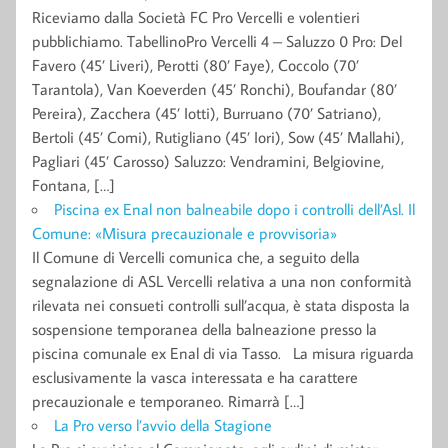
Riceviamo dalla Società FC Pro Vercelli e volentieri
pubblichiamo. TabellinoPro Vercelli 4 – Saluzzo 0 Pro: Del
Favero (45’ Liveri), Perotti (80’ Faye), Coccolo (70’
Tarantola), Van Koeverden (45’ Ronchi), Boufandar (80’
Pereira), Zacchera (45’ Iotti), Burruano (70’ Satriano),
Bertoli (45’ Comi), Rutigliano (45’ Iori), Sow (45’ Mallahi),
Pagliari (45’ Carosso) Saluzzo: Vendramini, Belgiovine,
Fontana, […]
Piscina ex Enal non balneabile dopo i controlli dell’Asl. Il
Comune: «Misura precauzionale e provvisoria»
Il Comune di Vercelli comunica che, a seguito della
segnalazione di ASL Vercelli relativa a una non conformità
rilevata nei consueti controlli sull’acqua, è stata disposta la
sospensione temporanea della balneazione presso la
piscina comunale ex Enal di via Tasso. La misura riguarda
esclusivamente la vasca interessata e ha carattere
precauzionale e temporaneo. Rimarrà […]
La Pro verso l’avvio della Stagione