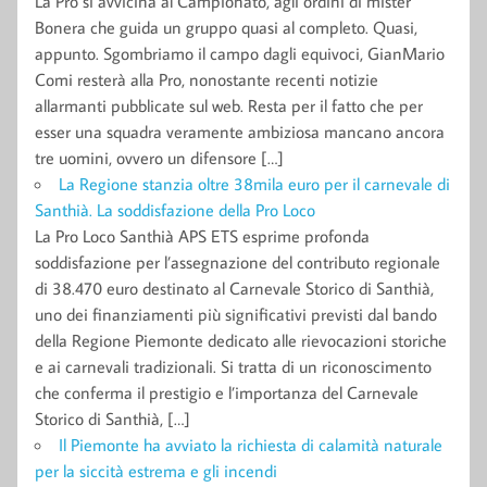
La Pro si avvicina al Campionato, agli ordini di mister
Bonera che guida un gruppo quasi al completo. Quasi,
appunto. Sgombriamo il campo dagli equivoci, GianMario
Comi resterà alla Pro, nonostante recenti notizie
allarmanti pubblicate sul web. Resta per il fatto che per
esser una squadra veramente ambiziosa mancano ancora
tre uomini, ovvero un difensore […]
La Regione stanzia oltre 38mila euro per il carnevale di
Santhià. La soddisfazione della Pro Loco
La Pro Loco Santhià APS ETS esprime profonda
soddisfazione per l’assegnazione del contributo regionale
di 38.470 euro destinato al Carnevale Storico di Santhià,
uno dei finanziamenti più significativi previsti dal bando
della Regione Piemonte dedicato alle rievocazioni storiche
e ai carnevali tradizionali. Si tratta di un riconoscimento
che conferma il prestigio e l’importanza del Carnevale
Storico di Santhià, […]
Il Piemonte ha avviato la richiesta di calamità naturale
per la siccità estrema e gli incendi