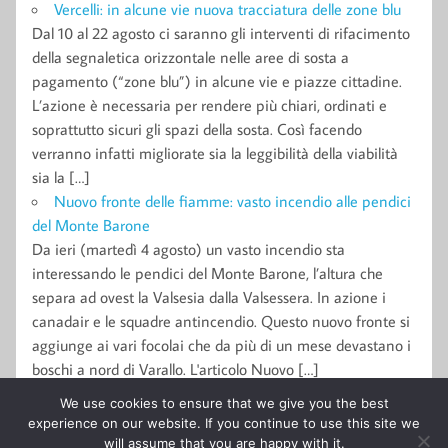
Vercelli: in alcune vie nuova tracciatura delle zone blu
Dal 10 al 22 agosto ci saranno gli interventi di rifacimento
della segnaletica orizzontale nelle aree di sosta a
pagamento (“zone blu”) in alcune vie e piazze cittadine.
L’azione è necessaria per rendere più chiari, ordinati e
soprattutto sicuri gli spazi della sosta. Così facendo
verranno infatti migliorate sia la leggibilità della viabilità
sia la […]
Nuovo fronte delle fiamme: vasto incendio alle pendici
del Monte Barone
Da ieri (martedì 4 agosto) un vasto incendio sta
interessando le pendici del Monte Barone, l’altura che
separa ad ovest la Valsesia dalla Valsessera. In azione i
canadair e le squadre antincendio. Questo nuovo fronte si
aggiunge ai vari focolai che da più di un mese devastano i
boschi a nord di Varallo. L'articolo Nuovo […]
We use cookies to ensure that we give you the best
experience on our website. If you continue to use this site we
© 2011-2015 Giornale l'Eusebiano Soc. Coop. a r.l. Tutti i diritti
will assume that you are happy with it.