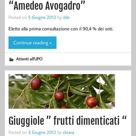
“Amedeo Avogadro”
Posted on
5 Giugno 2012
by
ilde
Eletto alla prima consultazione con il 90,4 % dei voti.
Continue reading »
Attenti all'UPO
Giuggiole ” frutti dimenticati “
Posted on
3 Giugno 2012
by
chiara