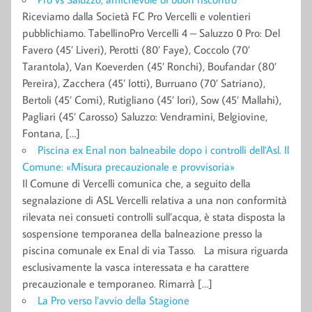
Riceviamo dalla Società FC Pro Vercelli e volentieri
pubblichiamo. TabellinoPro Vercelli 4 – Saluzzo 0 Pro: Del
Favero (45’ Liveri), Perotti (80’ Faye), Coccolo (70’
Tarantola), Van Koeverden (45’ Ronchi), Boufandar (80’
Pereira), Zacchera (45’ Iotti), Burruano (70’ Satriano),
Bertoli (45’ Comi), Rutigliano (45’ Iori), Sow (45’ Mallahi),
Pagliari (45’ Carosso) Saluzzo: Vendramini, Belgiovine,
Fontana, […]
Piscina ex Enal non balneabile dopo i controlli dell’Asl. Il
Comune: «Misura precauzionale e provvisoria»
Il Comune di Vercelli comunica che, a seguito della
segnalazione di ASL Vercelli relativa a una non conformità
rilevata nei consueti controlli sull’acqua, è stata disposta la
sospensione temporanea della balneazione presso la
piscina comunale ex Enal di via Tasso. La misura riguarda
esclusivamente la vasca interessata e ha carattere
precauzionale e temporaneo. Rimarrà […]
La Pro verso l’avvio della Stagione