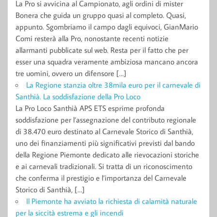
La Pro si avvicina al Campionato, agli ordini di mister
Bonera che guida un gruppo quasi al completo. Quasi,
appunto. Sgombriamo il campo dagli equivoci, GianMario
Comi resterà alla Pro, nonostante recenti notizie
allarmanti pubblicate sul web. Resta per il fatto che per
esser una squadra veramente ambiziosa mancano ancora
tre uomini, ovvero un difensore […]
La Regione stanzia oltre 38mila euro per il carnevale di
Santhià. La soddisfazione della Pro Loco
La Pro Loco Santhià APS ETS esprime profonda
soddisfazione per l’assegnazione del contributo regionale
di 38.470 euro destinato al Carnevale Storico di Santhià,
uno dei finanziamenti più significativi previsti dal bando
della Regione Piemonte dedicato alle rievocazioni storiche
e ai carnevali tradizionali. Si tratta di un riconoscimento
che conferma il prestigio e l’importanza del Carnevale
Storico di Santhià, […]
Il Piemonte ha avviato la richiesta di calamità naturale
per la siccità estrema e gli incendi