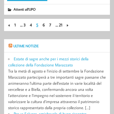
Attenti all'UPO
«
1
…
3
4
5
6
7
…
21
»
ULTIME NOTIZIE
Estate di sagre anche per i mezzi storici della
collezione della Fondazione Marazzato
Tra la metà di agosto e l’inizio di settembre la Fondazione
Marazzato parteciperà a tre importanti sagre paesane che
animeranno l’ultima parte dell’estate in varie località del
vercellese e a Biella, confermando ancora una volta
l’attenzione e l’impegno nel sostenere il territorio e
valorizzare la cultura d’impresa attraverso il patrimonio
storico rappresentato dalla propria collezione. […]
Pro vs Saluzzo, amichevole di buon riscontro