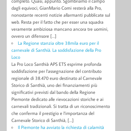
completo. Quasi, appunto. Sgombriamo il campo
dagli equivoci, GianMario Comi resterà alla Pro,
nonostante recenti notizie allarmanti pubblicate sul
web. Resta per il fatto che per esser una squadra
veramente ambiziosa mancano ancora tre uomini,
ovvero un difensore […]
La Regione stanzia oltre 38mila euro per il
carnevale di Santhià. La soddisfazione della Pro
Loco
La Pro Loco Santhià APS ETS esprime profonda
soddisfazione per l’assegnazione del contributo
regionale di 38.470 euro destinato al Carnevale
Storico di Santhià, uno dei finanziamenti più
significativi previsti dal bando della Regione
Piemonte dedicato alle rievocazioni storiche e ai
carnevali tradizionali. Si tratta di un riconoscimento
che conferma il prestigio e l’importanza del
Carnevale Storico di Santhià, […]
Il Piemonte ha avviato la richiesta di calamità