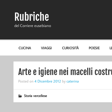
Skip
to
content
Rubriche
del Corriere eusebiano
CUCINA
VIAGGI
CURIOSITÀ
POESIE
L
Arte e igiene nei macelli costr
Posted on
4 Dicembre 2012
by
caterina
Storia vercellese