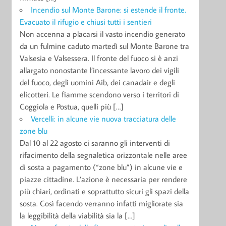
Incendio sul Monte Barone: si estende il fronte.
Evacuato il rifugio e chiusi tutti i sentieri
Non accenna a placarsi il vasto incendio generato
da un fulmine caduto martedì sul Monte Barone tra
Valsesia e Valsessera. Il fronte del fuoco si è anzi
allargato nonostante l’incessante lavoro dei vigili
del fuoco, degli uomini Aib, dei canadair e degli
elicotteri. Le fiamme scendono verso i territori di
Coggiola e Postua, quelli più […]
Vercelli: in alcune vie nuova tracciatura delle
zone blu
Dal 10 al 22 agosto ci saranno gli interventi di
rifacimento della segnaletica orizzontale nelle aree
di sosta a pagamento (“zone blu”) in alcune vie e
piazze cittadine. L’azione è necessaria per rendere
più chiari, ordinati e soprattutto sicuri gli spazi della
sosta. Così facendo verranno infatti migliorate sia
la leggibilità della viabilità sia la […]