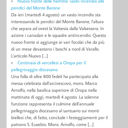
Nuovo fronte delle fiamme: vasto incendio alle
pendici del Monte Barone
Da ieri (martedì 4 agosto) un vasto incendio sta
interessando le pendici del Monte Barone, l’altura
che separa ad ovest la Valsesia dalla Valsessera. In
azione i canadair e le squadre antincendio. Questo
nuovo fronte si aggiunge ai vari focolai che da più
di un mese devastano i boschi a nord di Varallo.
L'articolo Nuovo […]
Centinaia di vercellesi a Oropa per il
pellegrinaggio diocesano
Una folla di oltre 800 fedeli ha partecipato alla
messa celebrata dall’arcivescovo, mons. Marco
Arnolfo, nella basilica superiore di Oropa nella
mattinata di oggi, martedì 4 agosto. La solenne
funzione rappresenta il culmine dell’annuale
pellegrinaggio diocesano al santuario sui monti
biellesi che, di fatto, conclude i festeggiamenti per il
patrono S. Eusebio. Mons. Arnolfo, come […]