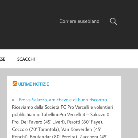
Corriere eusebiano
ESE
SCACCHI
ULTIME NOTIZIE
Pro vs Saluzzo, amichevole di buon riscontro
Riceviamo dalla Società FC Pro Vercelli e volentieri
pubblichiamo. TabellinoPro Vercelli 4 – Saluzzo 0
Pro: Del Favero (45’ Liveri), Perotti (80’ Faye),
Coccolo (70’ Tarantola), Van Koeverden (45’
Ronchi), Boufandar (80’ Pereira), Zacchera (45’