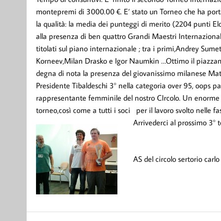
montepremi di 3000.00 €. E’ stato un Torneo che ha porta
la qualità: la media dei punteggi di merito (2204 punti Elo) 
alla presenza di ben quattro Grandi Maestri Internazionali
titolati sul piano internazionale ; tra i primi,Andrey Sumet
Korneev,Milan Drasko e Igor Naumkin …Ottimo il piazzamen
degna di nota la presenza del giovanissimo milanese Mattia
Presidente Tibaldeschi 3° nella categoria over 95, oops par
rappresentante femminile del nostro CIrcolo. Un enorme g
torneo,così come a tutti i soci per il lavoro svolto nelle 
Arrivederci al p
rossimo 3° t
AS del circolo sertorio carlo