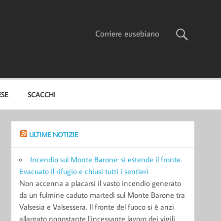
Corriere eusebiano
ESE
SCACCHI
ULTIME NOTIZIE
Incendio sul Monte Barone: si estende il fronte.
Evacuato il rifugio e chiusi tutti i sentieri
Non accenna a placarsi il vasto incendio generato
da un fulmine caduto martedì sul Monte Barone tra
Valsesia e Valsessera. Il fronte del fuoco si è anzi
allargato nonostante l’incessante lavoro dei vigili