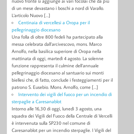
nuovo fronte si aggiunge ai vari focolai che da più
di un mese devastano i boschi a nord di Varallo.
L'articolo Nuovo […]
Centinaia di vercellesi a Oropa per il
pellegrinaggio diocesano
Una folla di oltre 800 fedeli ha partecipato alla
messa celebrata dall’arcivescovo, mons. Marco
Arnolfo, nella basilica superiore di Oropa nella
mattinata di oggi, martedì 4 agosto. La solenne
funzione rappresenta il culmine dell’annuale
pellegrinaggio diocesano al santuario sui monti
biellesi che, di fatto, conclude i festeggiamenti per il
patrono S. Eusebio. Mons. Arnolfo, come […]
Intervento dei vigili del fuoco per un incendio di
sterpaglie a Caresanablot
Intorno alle 16,30 di oggi, lunedì 3 agosto, una
squadra dei Vigili del Fuoco della Centrale di Vercelli
è intervenuta sulla SP230 nel comune di
Caresanablot per un incendio sterpaglie. I Vigili del