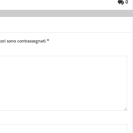
0
tori sono contrassegnati
*