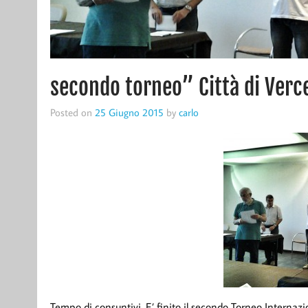
secondo torneo” Città di Verce
Posted on
25 Giugno 2015
by
carlo
Tempo di consuntivi. E’ finito il secondo Torneo Internazion