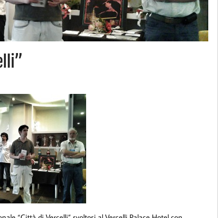
lli”
ale “Città di Vercelli” svoltosi al Vercelli Palace Hotel con