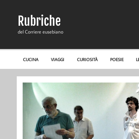
Skip
to
content
Rubriche
del Corriere eusebiano
CUCINA
VIAGGI
CURIOSITÀ
POESIE
L