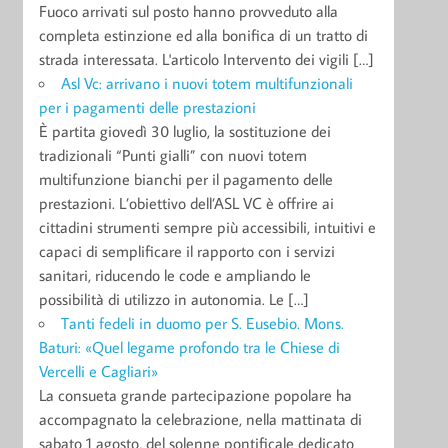
Fuoco arrivati sul posto hanno provveduto alla
completa estinzione ed alla bonifica di un tratto di
strada interessata. L'articolo Intervento dei vigili […]
Asl Vc: arrivano i nuovi totem multifunzionali
per i pagamenti delle prestazioni
È partita giovedì 30 luglio, la sostituzione dei
tradizionali “Punti gialli” con nuovi totem
multifunzione bianchi per il pagamento delle
prestazioni. L’obiettivo dell’ASL VC è offrire ai
cittadini strumenti sempre più accessibili, intuitivi e
capaci di semplificare il rapporto con i servizi
sanitari, riducendo le code e ampliando le
possibilità di utilizzo in autonomia. Le […]
Tanti fedeli in duomo per S. Eusebio. Mons.
Baturi: «Quel legame profondo tra le Chiese di
Vercelli e Cagliari»
La consueta grande partecipazione popolare ha
accompagnato la celebrazione, nella mattinata di
sabato 1 agosto, del solenne pontificale dedicato