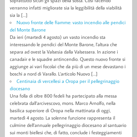
soprattutto sicuri gli spazi della sosta. Così facendo
verranno infatti migliorate sia la leggibilità della viabilità
sia la […]
Nuovo fronte delle fiamme: vasto incendio alle pendici
del Monte Barone
Da ieri (martedì 4 agosto) un vasto incendio sta
interessando le pendici del Monte Barone, l’altura che
separa ad ovest la Valsesia dalla Valsessera. In azione i
canadair e le squadre antincendio. Questo nuovo fronte si
aggiunge ai vari focolai che da più di un mese devastano i
boschi a nord di Varallo. L'articolo Nuovo […]
Centinaia di vercellesi a Oropa per il pellegrinaggio
diocesano
Una folla di oltre 800 fedeli ha partecipato alla messa
celebrata dall’arcivescovo, mons. Marco Arnolfo, nella
basilica superiore di Oropa nella mattinata di oggi,
martedì 4 agosto. La solenne funzione rappresenta il
culmine dell’annuale pellegrinaggio diocesano al santuario
sui monti biellesi che, di fatto, conclude i festeggiamenti