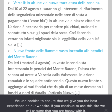
Vercelli: in alcune vie nuova tracciatura delle zone blu
Dal 10 al 22 agosto ci saranno gli interventi di rifacimento
della segnaletica orizzontale nelle aree di sosta a
pagamento (“zone blu”) in alcune vie e piazze cittadine.
L’azione è necessaria per rendere più chiari, ordinati e
soprattutto sicuri gli spazi della sosta. Così facendo
verranno infatti migliorate sia la leggibilità della viabilità
sia la […]
Nuovo fronte delle fiamme: vasto incendio alle pendici
del Monte Barone
Da ieri (martedì 4 agosto) un vasto incendio sta
interessando le pendici del Monte Barone, l’altura che
separa ad ovest la Valsesia dalla Valsessera. In azione i
canadair e le squadre antincendio. Questo nuovo fronte si
aggiunge ai vari focolai che da più di un mese devastano i
boschi a nord di Varallo. L'articolo Nuovo […]
We use cookies to ensure that we give you the best
experience on our website. If you continue to use this site we
© 2011-2015 Giornale l'Eusebiano Soc. Coop. a r.l. Tutti i diritti
will assume that you are happy with it.