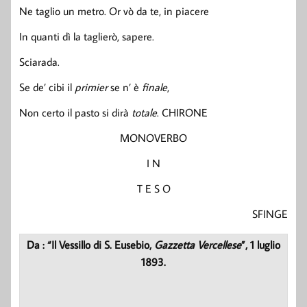
Ne taglio un metro. Or vò da te, in piacere
In quanti dì la taglierò, sapere.
Sciarada.
Se de’ cibi il
primier
se n’ è
finale
,
Non certo il pasto si dirà
totale
. CHIRONE
MONOVERBO
I N
T E S O
SFINGE
Da : “Il Vessillo di S. Eusebio,
Gazzetta Vercellese
”, 1 luglio
1893.