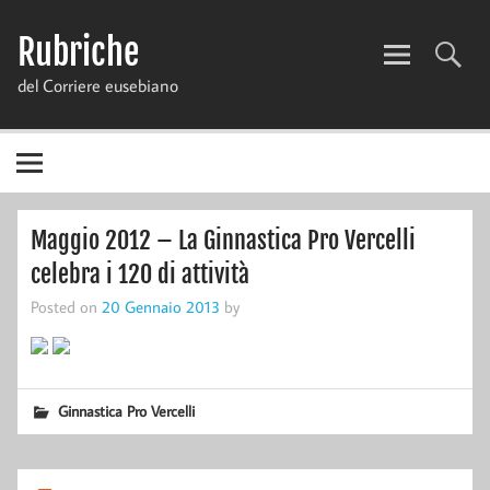
Skip
to
Rubriche
content
del Corriere eusebiano
Maggio 2012 – La Ginnastica Pro Vercelli
celebra i 120 di attività
Posted on
20 Gennaio 2013
by
Ginnastica Pro Vercelli