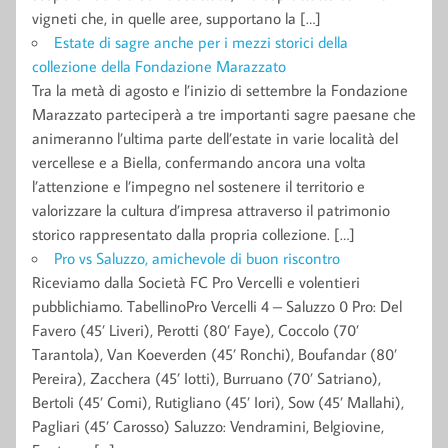
vigneti che, in quelle aree, supportano la […]
Estate di sagre anche per i mezzi storici della
collezione della Fondazione Marazzato
Tra la metà di agosto e l’inizio di settembre la Fondazione
Marazzato parteciperà a tre importanti sagre paesane che
animeranno l’ultima parte dell’estate in varie località del
vercellese e a Biella, confermando ancora una volta
l’attenzione e l’impegno nel sostenere il territorio e
valorizzare la cultura d’impresa attraverso il patrimonio
storico rappresentato dalla propria collezione. […]
Pro vs Saluzzo, amichevole di buon riscontro
Riceviamo dalla Società FC Pro Vercelli e volentieri
pubblichiamo. TabellinoPro Vercelli 4 – Saluzzo 0 Pro: Del
Favero (45’ Liveri), Perotti (80’ Faye), Coccolo (70’
Tarantola), Van Koeverden (45’ Ronchi), Boufandar (80’
Pereira), Zacchera (45’ Iotti), Burruano (70’ Satriano),
Bertoli (45’ Comi), Rutigliano (45’ Iori), Sow (45’ Mallahi),
Pagliari (45’ Carosso) Saluzzo: Vendramini, Belgiovine,