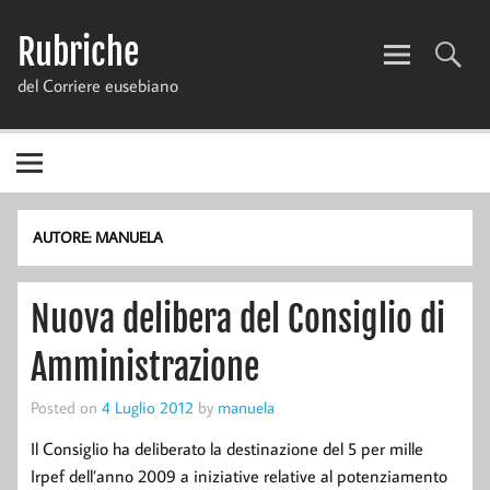
Skip
to
Rubriche
content
del Corriere eusebiano
AUTORE:
MANUELA
Nuova delibera del Consiglio di
Amministrazione
Posted on
4 Luglio 2012
by
manuela
Il Consiglio ha deliberato la destinazione del 5 per mille
Irpef dell’anno 2009 a iniziative relative al potenziamento