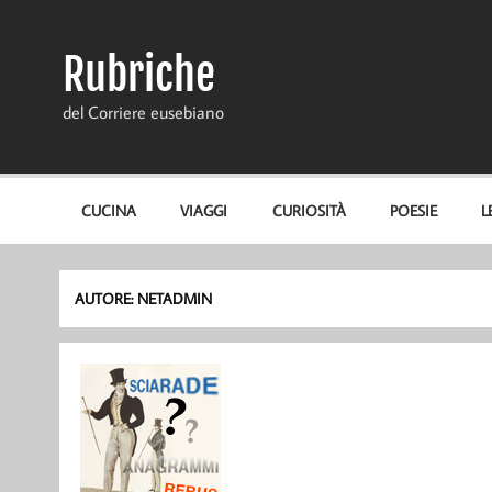
Skip
to
content
Rubriche
del Corriere eusebiano
CUCINA
VIAGGI
CURIOSITÀ
POESIE
L
AUTORE:
NETADMIN