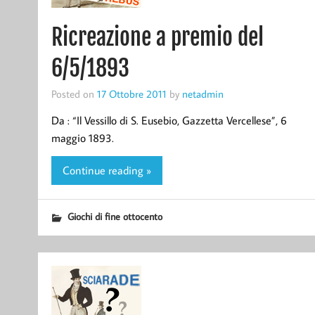
Ricreazione a premio del
6/5/1893
Posted on
17 Ottobre 2011
by
netadmin
Da : “Il Vessillo di S. Eusebio, Gazzetta Vercellese”, 6
maggio 1893.
Continue reading »
Giochi di fine ottocento