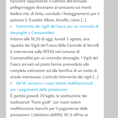
funzione rappresenta il culmine dell’annuale
pellegrinaggio diocesano al santuario sui monti
biellesi che, di fatto, conclude i festeggiamenti per il
patrono S. Eusebio. Mons. Arnolfo, come […]
Intervento dei vigili del fuoco per un incendio di
sterpaglie a Caresanablot
Intorno alle 16,30 di oggi, lunedì 3 agosto, una
squadra dei Vigili del Fuoco della Centrale di Vercelli
è intervenuta sulla SP230 nel comune di
Caresanablot per un incendio sterpaglie. I Vigili del
Fuoco arrivati sul posto hanno provveduto alla
completa estinzione ed alla bonifica di un tratto di
strada interessata. L'articolo Intervento dei vigili […]
Asl Vc: arrivano i nuovi totem multifunzionali
per i pagamenti delle prestazioni
È partita giovedì 30 luglio, la sostituzione dei
tradizionali “Punti gialli” con nuovi totem
multifunzione bianchi per il pagamento delle
prestazioni. L’obiettivo dell’ASL VC è offrire ai