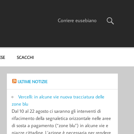
Corriere eusebiano
ESE
SCACCHI
ULTIME NOTIZIE
Vercelli: in alcune vie nuova tracciatura delle
zone blu
Dal 10 al 22 agosto ci saranno gli interventi di
rifacimento della segnaletica orizzontale nelle aree
di sosta a pagamento (“zone blu”) in alcune vie e
piazze cittadine. L’azione è necessaria per rendere